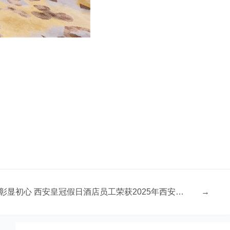
匠心铸就品质 服务彰显初心​ 西安皇冠假日酒店员工荣获2025年西安市 饭店从业人员技能大赛西餐服务三等奖
→